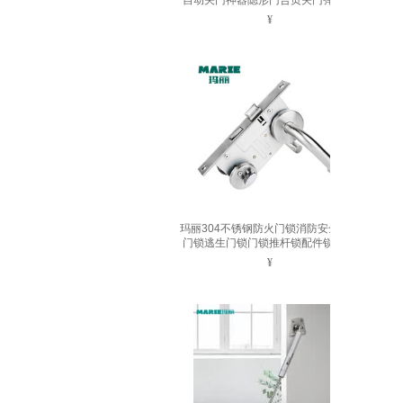
自动关门神器隐形门合页关门弹簧 滚
轮2.0-大号-珍珠色
¥
玛丽304不锈钢防火门锁消防安全通道
门锁逃生门锁门锁推杆锁配件锁芯 不
互开锁芯
¥