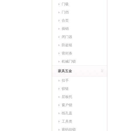
门吸
门挡
合页
插销
闭门器
防盗链
密封条
机械门锁
家具五金
拉手
铰链
层板托
窗户锁
线孔盖
工具类
密码挂锁