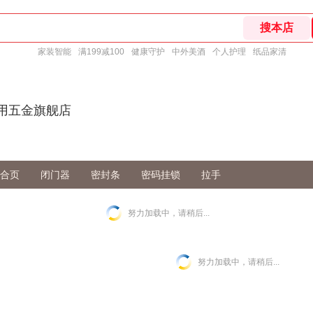
家装智能
满199减100
健康守护
中外美酒
个人护理
纸品家清
家用五金旗舰店
合页
闭门器
密封条
密码挂锁
拉手
努力加载中，请稍后...
努力加载中，请稍后...