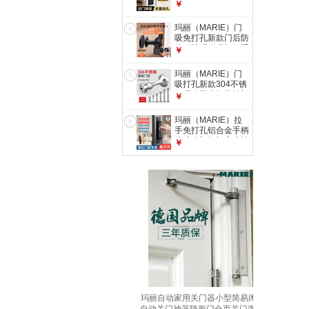
内木门房门房间门把
￥
手手柄静音全不锈钢
整套 【黑色A款】
玛丽（MARIE）门
4
125锁体-舌距60 通
吸免打孔新款门后防
用型
撞硅胶强磁吸门把手
￥
超静音神器卫生间门
挡器 【磁吸短款】
玛丽（MARIE）门
5
黑色高5.8cm1只 其
吸打孔新款304不锈
他
钢强磁卫生间防撞门
￥
碰门挡器吸门器地吸
加长 总长9.8厘米
玛丽（MARIE）拉
6
【201不锈钢】 磁力
手免打孔铝合金手柄
更强
玻璃移门柜门窗户抽
￥
屉阳台推拉门自粘门
把手 【5.0粘贴】铝
合金黑-200*40 1只
无规格
玛丽自动家用关门器小型简易闭门器