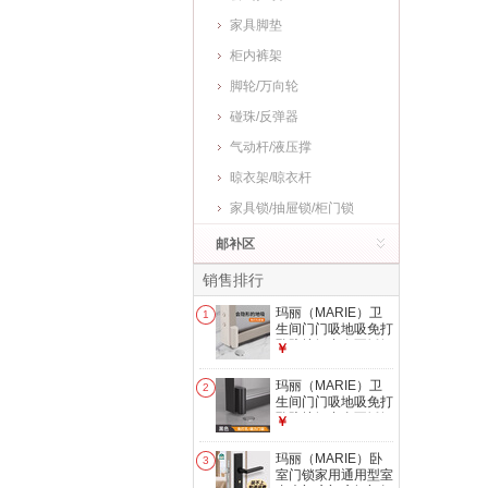
家具脚垫
柜内裤架
脚轮/万向轮
碰珠/反弹器
气动杆/液压撑
晾衣架/晾衣杆
家具锁/抽屉锁/柜门锁
邮补区
销售排行
玛丽（MARIE）卫
1
生间门门吸地吸免打
孔防撞铝合金不锈钢
￥
隐形强力磁铁极窄隐
形地 1.0【超薄强
玛丽（MARIE）卫
2
磁】极窄门吸奶白1
生间门门吸地吸免打
只 其他
孔防撞铝合金不锈钢
￥
隐形强力磁铁极窄隐
形地 1.0【极薄强
玛丽（MARIE）卧
3
磁】极窄门吸黑色1
室门锁家用通用型室
只 其他